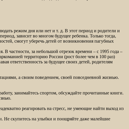
юдать режим дня или нет и т. д. В этот период и родители и
период, зависит во многом будущее ребенка. Только тогда,
ностей, смогут уберечь детей от возникновения пагубных
 В частности, за небольшой отрезок времени – с 1995 года –
ркоманией территорию России (рост более чем в 100 раз)
авая ответственность за будущее своих детей, родителям
отациями, а своим поведением, своей повседневной жизнью.
 работу, занимайтесь спортом, обсуждайте прочитанные книги.
изнью.
адекватно реагировать на стресс, не умеющие найти выход из
ки. Не скупитесь на улыбки и поощряйте даже малейшие