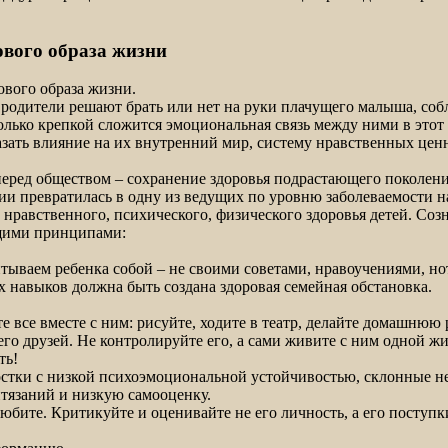
вого образа жизни
вого образа жизни.
 родители решают брать или нет на руки плачущего малыша, собл
колько крепкой сложится эмоциональная связь между ними в этот 
казать влияние на их внутренний мир, систему нравственных цен
ред обществом – сохранение здоровья подрастающего поколения.
ии превратилась в одну из ведущих по уровню заболеваемости на
 нравственного, психического, физического здоровья детей. Созн
ющими принципами:
итываем ребенка собой – не своими советами, нравоучениями, н
 навыков должна быть создана здоровая семейная обстановка.
е все вместе с ним: рисуйте, ходите в театр, делайте домашнюю
его друзей. Не контролируйте его, а сами живите с ним одной ж
ть!
стки с низкой психоэмоциональной устойчивостью, склонные не
язаний и низкую самооценку.
любите. Критикуйте и оценивайте не его личность, а его поступ