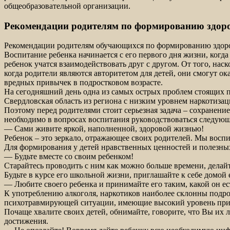
общеобразовательной организации.
Рекомендации родителям по формированию здоро
Рекомендации родителям обучающихся по формированию здоро
Воспитание ребенка начинается с его первого дня жизни, когда
ребенок учатся взаимодействовать друг с другом. От того, нас
когда родители являются авторитетом для детей, они смогут о
вредных привычек в подростковом возрасте.
На сегодняшний день одна из самых острых проблем стоящих пе
Свердловская область из региона с низким уровнем наркотизац
Поэтому перед родителями стоит серьезная задача – сохранение
необходимо в вопросах воспитания руководствоваться следу
— Сами живите яркой, наполненной, здоровой жизнью!
Ребенок – это зеркало, отражающее своих родителей. Мы восп
Для формирования у детей нравственных ценностей и полезных
— Будьте вместе со своим ребенком!
Старайтесь проводить с ним как можно больше времени, делайт
Будьте в курсе его школьной жизни, приглашайте к себе домой 
— Любите своего ребенка и принимайте его таким, какой он ес
К употреблению алкоголя, наркотиков наиболее склонны подро
психотравмирующей ситуации, имеющие высокий уровень прит
Почаще хвалите своих детей, обнимайте, говорите, что Вы их 
достижения.