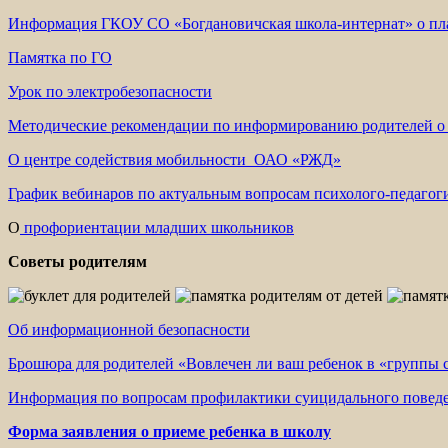
Информация ГКОУ СО «Богдановичская школа-интернат» о пла
Памятка по ГО
Урок по электробезопасности
Методические рекомендации по информированию родителей о р
О центре содействия мобильности ОАО «РЖД»
График вебинаров по актуальным вопросам психолого-педагоги
О
профориентации младших школьников
Советы родителям
Об информационной безопасности
Брошюра для родителей «Вовлечен ли ваш ребенок в «группы 
Информация по вопросам профилактики суицидального повед
Форма заявления о приеме ребенка в школу