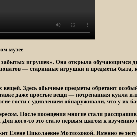
ом музее
е забытых игрушек». Она открыла обучающимся дв
спонатов — старинные игрушки и предметы быта, 
 вещей. Здесь обычные предметы обретают особый 
тавке даже простые вещи — потрёпанная кукла 
гие гости с удивлением обнаруживали, что у их б
есом. После посещения многие стали расспрашива
 Для кого‑то это стало первым шагом к изучению 
жит Елене Николаевне Мотлоховой. Именно её энту